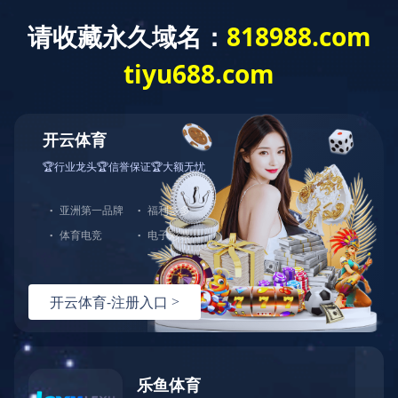
服务支持
首页 >> 服务支持
热搜产品：
微压传感器
真空压力传感器
高频动态压力变送器
温压一体式压力传感器