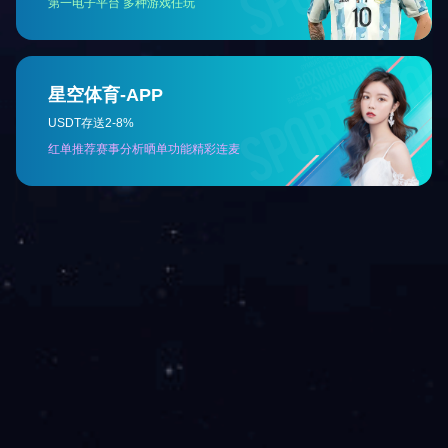
南京欧宝ob官网登录入口（中国）有限公司 All rights reserved.
苏ICP备19046676号
站点地图 | 欧宝ob官网登录入口（中国）有限公司
拼搏在线官方网站
|
竞猜网
|
AK(中国)AK官方网站
|
LEJING.COM
|
乐动在线
|
欧宝ob官网登录入口（中国）有限公司
|
开云官方app下载站
|
开云手机站官方
版网站登录入口
|
开云手机官方版登录入口
|