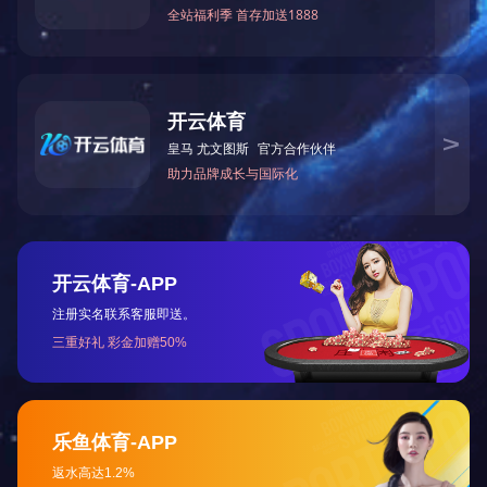
完整的测量方案